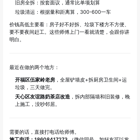
旧房全拆：按套面议，通常比单项划算
垃圾清运：根据量和距离算，300-600一车
价钱高低主要看：房子好不好拆、垃圾下楼方不方便、
要不要夜间赶工。这些师傅上门一看就清楚，会跟你讲
明白。
最近在做的两个地方：
开福区伍家岭老房
，全屋铲墙皮+拆厨房卫生间+运
垃圾，三天做完。
天心区友谊路奶茶店改造
，拆内部隔墙和旧装修，晚
上施工，没吵邻居。
需要的话，直接打电话给师傅。
施工电话：18608417273
（微信同号，加好友可以发