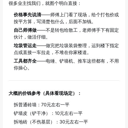
很多业主找我们，就图个明白直接：
价格事先说清
——师傅上门看了现场，给个打包价或
按平方算，写清楚包什么，后面不加钱。
自己师傅做
——不是转包给散工，老师傅手下有固定
伙计，做活仔细。
垃圾管运走
——做完把垃圾装袋整理，运到楼下指定
点或直接一车拉走，不堆在你家楼道。
工具都齐全
——电锤、铲墙机、推车这些都有，不用
你操心。
大概的价钱参考（具体看现场定）：
拆普通砖墙：70元左右一平
铲墙皮（铲干净）：10元左右一平
拆地砖（不伤基层）：30元左右一平