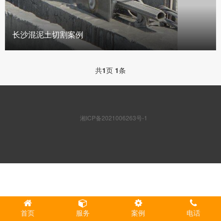
长沙混泥土切割案例
共
1
页
1
条
湘ICP备2021006263号-1
首页
服务
案例
电话