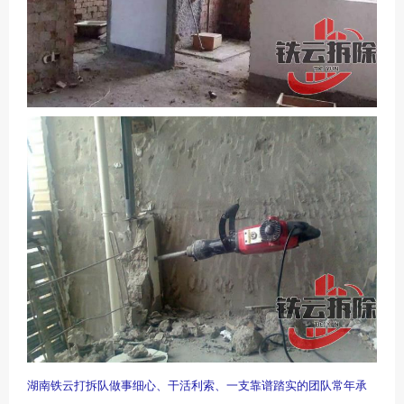
湖南铁云打拆队做事细心、干活利索、一支靠谱踏实的团队常年承